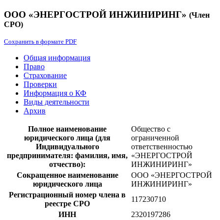
ООО «ЭНЕРГОСТРОЙ ИНЖИНИРИНГ»
(Член
СРО)
Сохранить в формате PDF
Общая информация
Право
Страхование
Проверки
Информация о КФ
Виды деятельности
Архив
Полное наименование
Общество с
юридического лица (для
ограниченной
Индивидуального
ответственностью
предпринимателя: фамилия, имя,
«ЭНЕРГОСТРОЙ
отчество):
ИНЖИНИРИНГ»
Сокращенное наименование
ООО «ЭНЕРГОСТРОЙ
юридического лица
ИНЖИНИРИНГ»
Регистрационный номер члена в
117230710
реестре СРО
ИНН
2320197286