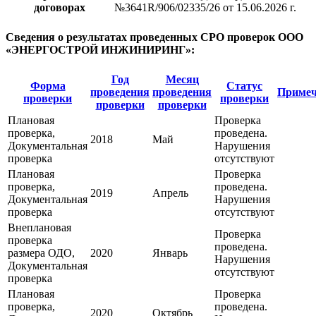
договорах
№3641R/906/02335/26 от 15.06.2026 г.
Сведения о результатах проведенных СРО проверок ООО
«ЭНЕРГОСТРОЙ ИНЖИНИРИНГ»:
Год
Месяц
Форма
Статус
проведения
проведения
Примеч
проверки
проверки
проверки
проверки
Плановая
Проверка
проверка,
проведена.
2018
Май
Документальная
Нарушения
проверка
отсутствуют
Плановая
Проверка
проверка,
проведена.
2019
Апрель
Документальная
Нарушения
проверка
отсутствуют
Внеплановая
Проверка
проверка
проведена.
размера ОДО,
2020
Январь
Нарушения
Документальная
отсутствуют
проверка
Плановая
Проверка
проверка,
проведена.
2020
Октябрь