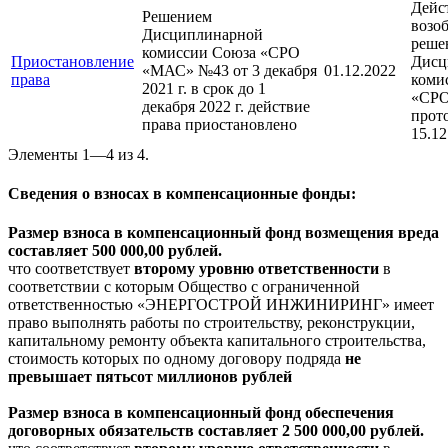
Дейс
Решением
возо
Дисциплинарной
реше
комиссии Союза «СРО
Приостановление
Дисц
«МАС» №43 от 3 декабря
01.12.2022
права
коми
2021 г. в срок до 1
«СРО
декабря 2022 г. действие
прот
права приостановлено
15.12
Элементы 1—4 из 4.
Сведения о взносах в компенсационные фонды:
Размер взноса в компенсационный фонд возмещения вреда
составляет 500 000,00 рублей.
что соответствует
второму уровню ответственности
в
соответствии с которым Общество с ограниченной
ответственностью «ЭНЕРГОСТРОЙ ИНЖИНИРИНГ» имеет
право выполнять работы по строительству, реконструкции,
капитальному ремонту объекта капитального строительства,
стоимость которых по одному договору подряда
не
превышает пятьсот миллионов рублей
Размер взноса в компенсационный фонд обеспечения
договорных обязательств составляет 2 500 000,00 рублей.