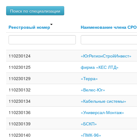
Поиск по специализации
Реестровый номер
Наименование члена СРО
110230124
«ЮгРегионСтройИнвест»
110230125
фирма «КЕС ЛТД»
110230129
«Терра»
110230132
«Велес-Юг»
110230134
«Кабельные системы»
110230136
«Универсал-Монтаж»
110230139
«БСКП»
110230140
«ПМК-96»