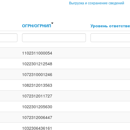
Выгрузка и сохранение сведений
ОГРН/ОГРНИП
Уровень ответств
1102311000054
1022301212548
1072310001246
1082312013563
1072312011727
1022301205630
1072312006447
1032306436161