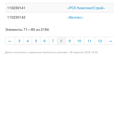
110230141
«РСК КомплектСтрой»
110230142
«Веллес»
Элементы 71—80 из 2184.
←
3
4
5
6
7
8
9
10
11
12
→
Дата последнего изменения сведений в реестре: 06 августа 2026 16:22