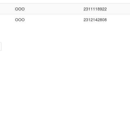
ООО
2311118922
ООО
2312142808