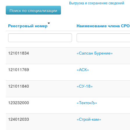
Выгрузка и сохранение сведений
Поиск по специализации
Реестровый номер
Наименование члена СРО
121011834
«Сапсан Бурение»
121011769
«АСК»
121011840
«СУ-18»
123232000
«ТектонЪ»
124012033
«Строй-кам»