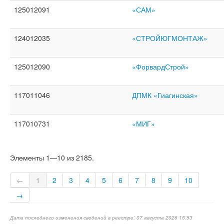
125012091
«САМ»
124012035
«СТРОЙЮГМОНТАЖ»
125012090
«ФорвардСтрой»
117011046
ДПМК «Гиагинская»
117010731
«МИГ»
Элементы 1—10 из 2185.
←
1
2
3
4
5
6
7
8
9
10
→
Дата последнего изменения сведений в реестре: 07 августа 2026 15:53