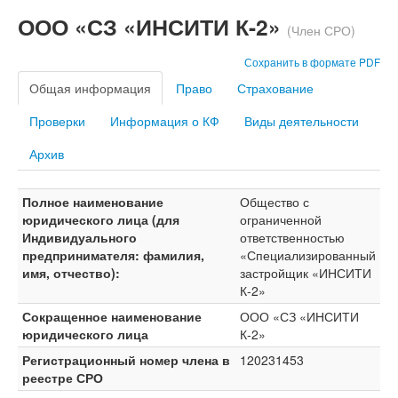
ООО «СЗ «ИНСИТИ К-2»
(Член СРО)
Сохранить в формате PDF
Общая информация
Право
Страхование
Проверки
Информация о КФ
Виды деятельности
Архив
Полное наименование
Общество с
юридического лица (для
ограниченной
Индивидуального
ответственностью
предпринимателя: фамилия,
«Специализированный
имя, отчество):
застройщик «ИНСИТИ
К-2»
Сокращенное наименование
ООО «СЗ «ИНСИТИ
юридического лица
К-2»
Регистрационный номер члена в
120231453
реестре СРО