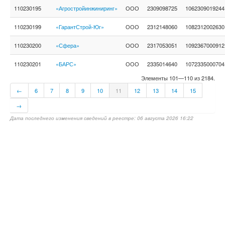
110230195
«Агростройинжиниринг»
ООО
2309098725
1062309019244
110230199
«ГарантСтрой-Юг»
ООО
2312148060
1082312002630
110230200
«Сфера»
ООО
2317053051
1092367000912
110230201
«БАРС»
ООО
2335014640
1072335000704
Элементы 101—110 из 2184.
←
6
7
8
9
10
11
12
13
14
15
→
Дата последнего изменения сведений в реестре: 06 августа 2026 16:22