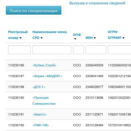
Выгрузка и сохранение сведений
Поиск по специализации
Реестровый
Наименование члена
ОГРН/
ОПФ
номер
СРО
ИНН
ОГРНИП
110230186
«Кубань Строй»
ООО
2356049309
1102356000218
110230187
«Фирма «КВАДРАТ»
ООО
2308041469
1022301212196
110230188
«ДСК-1»
ООО
2348028577
1082348001163
110230190
«Проекция
ООО
2310113696
1062310022081
Совершенства»
110230191
«Авантэ»
ООО
2311120671
1092311006138
110230192
«ПМК-108»
ООО
2310128484
1072310013852