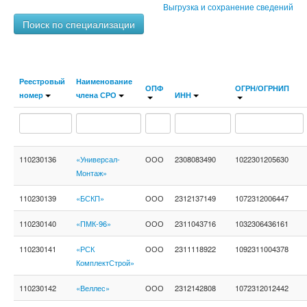
Выгрузка и сохранение сведений
Поиск по специализации
Реестровый
Наименование
ОПФ
ОГРН/ОГРНИП
номер
члена СРО
ИНН
110230136
«Универсал-
ООО
2308083490
1022301205630
Монтаж»
110230139
«БСКП»
ООО
2312137149
1072312006447
110230140
«ПМК-96»
ООО
2311043716
1032306436161
110230141
«РСК
ООО
2311118922
1092311004378
КомплектСтрой»
110230142
«Веллес»
ООО
2312142808
1072312012442