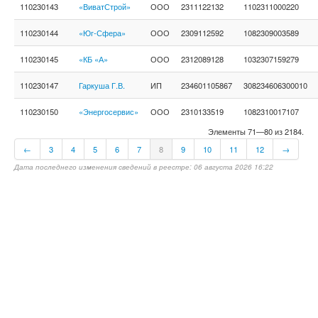
110230143
«ВиватСтрой»
ООО
2311122132
1102311000220
110230144
«Юг-Сфера»
ООО
2309112592
1082309003589
110230145
«КБ «А»
ООО
2312089128
1032307159279
110230147
Гаркуша Г.В.
ИП
234601105867
308234606300010
110230150
«Энергосервис»
ООО
2310133519
1082310017107
Элементы 71—80 из 2184.
←
3
4
5
6
7
8
9
10
11
12
→
Дата последнего изменения сведений в реестре: 06 августа 2026 16:22